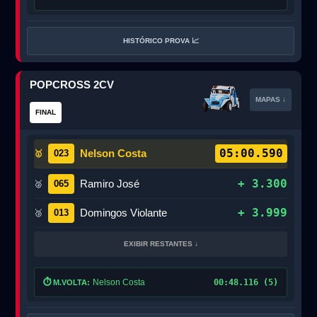
HISTÓRICO PROVA 📈
POPCROSS 2CV
MAPAS ↓
FINAL
05:00.590
Nelson Costa
023
🥇
+ 3.300
Ramiro José
065
🥈
+ 3.999
Domingos Violante
013
🥉
EXIBIR RESTANTES ↓
⏱️
Nelson Costa
00:48.116 (5)
M.VOLTA: