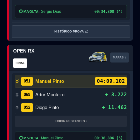
⏱️
Sérgio Dias
00:34.808 (4)
M.VOLTA:
HISTÓRICO PROVA 📈
OPEN RX
MAPAS ↓
FINAL
04:09.102
Manuel Pinto
051
🥇
+ 3.222
Artur Monteiro
069
🥈
+ 11.462
Diogo Pinto
052
🥉
EXIBIR RESTANTES ↓
⏱️
Manuel Pinto
00:38.896 (5)
M.VOLTA: