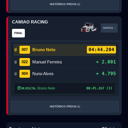
HISTÓRICO PROVA 📈
CAMIAO RACING
MAPAS ↓
FINAL
04:44.204
Bruno Neto
007
🥇
+ 2.001
Manuel Ferreira
022
🥈
+ 4.795
Nuno Alves
004
🥉
⏱️
Bruno Neto
00:45.267 (3)
M.VOLTA:
HISTÓRICO PROVA 📈