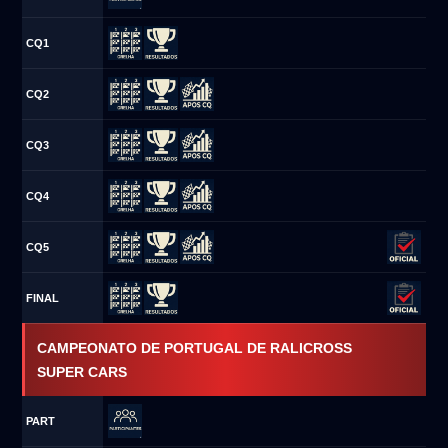
CQ1
CQ2
CQ3
CQ4
CQ5
FINAL
CAMPEONATO DE PORTUGAL DE RALICROSS
SUPER CARS
PART