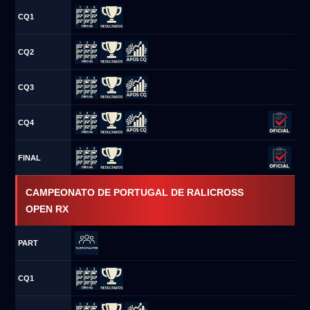
CQ1
CQ2
CQ3
CQ4
FINAL
CAMPEONATO DE PORTUGAL DE RALICROSS
OPEN RX
PART
CQ1