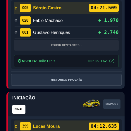
04:21.509
Sérgio Castro
005
🥇
+ 1.970
Fábio Machado
028
🥈
+ 2.740
Gustavo Henriques
001
🥉
EXIBIR RESTANTES ↓
⏱️
João Dinis
00:36.162 (7)
M.VOLTA:
HISTÓRICO PROVA 📈
INICIAÇÃO
MAPAS ↓
FINAL
04:12.635
Lucas Moura
399
🥇