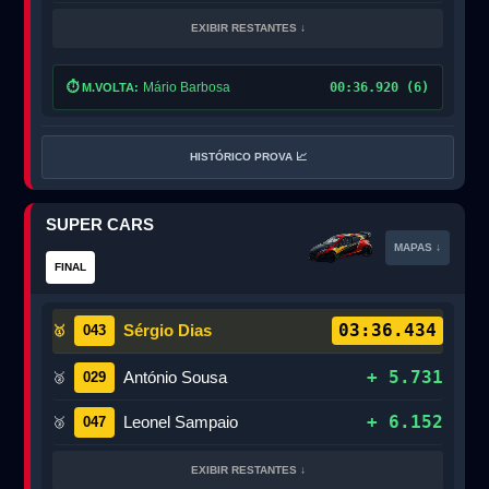
EXIBIR RESTANTES ↓
⏱️
Mário Barbosa
00:36.920 (6)
M.VOLTA:
HISTÓRICO PROVA 📈
SUPER CARS
MAPAS ↓
FINAL
03:36.434
Sérgio Dias
043
🥇
+ 5.731
António Sousa
029
🥈
+ 6.152
Leonel Sampaio
047
🥉
EXIBIR RESTANTES ↓