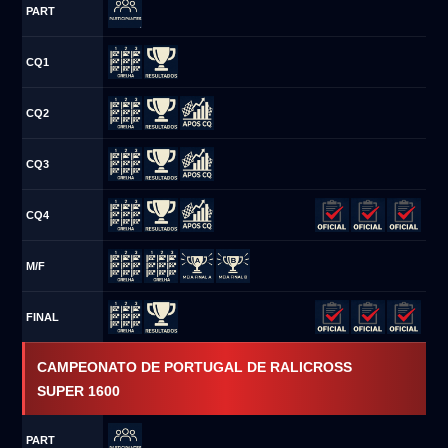
PART
CQ1
CQ2
CQ3
CQ4
M/F
FINAL
CAMPEONATO DE PORTUGAL DE RALICROSS
SUPER 1600
PART