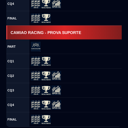
CQ4
FINAL
CAMIAO RACING - PROVA SUPORTE
PART
CQ1
CQ2
CQ3
CQ4
FINAL