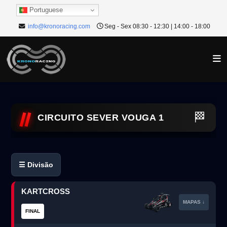
Portuguese
info@kronoracing.com
Seg - Sex 08:30 - 12:30 | 14:00 - 18:00
🏁
CIRCUITO SEVER VOUGA 1
☰ Divisão
KARTCROSS
MAPAS ↓
FINAL