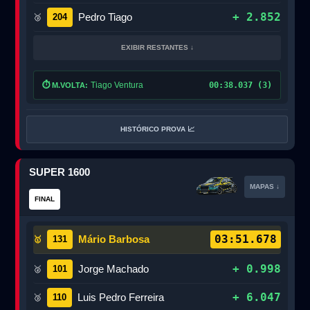
+ 2.852
Pedro Tiago
204
🥉
EXIBIR RESTANTES ↓
⏱️
Tiago Ventura
00:38.037 (3)
M.VOLTA:
HISTÓRICO PROVA 📈
SUPER 1600
MAPAS ↓
FINAL
03:51.678
Mário Barbosa
131
🥇
+ 0.998
Jorge Machado
101
🥈
+ 6.047
Luis Pedro Ferreira
110
🥉