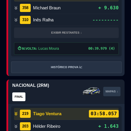
+ 9.630
Michael Braun
358
🥈
---------
Inês Ralha
310
🥉
EXIBIR RESTANTES ↓
⏱️
Lucas Moura
00:39.979 (4)
M.VOLTA:
HISTÓRICO PROVA 📈
NACIONAL (2RM)
MAPAS ↓
FINAL
03:58.057
Tiago Ventura
219
🥇
+ 1.643
Hélder Ribeiro
203
🥈