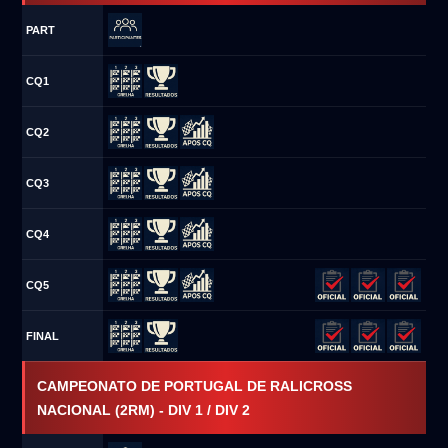
PART
CQ1
CQ2
CQ3
CQ4
CQ5
FINAL
CAMPEONATO DE PORTUGAL DE RALICROSS
NACIONAL (2RM) - DIV 1 / DIV 2