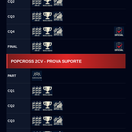
CQ2
CQ3
CQ4
FINAL
POPCROSS 2CV - PROVA SUPORTE
PART
CQ1
CQ2
CQ3