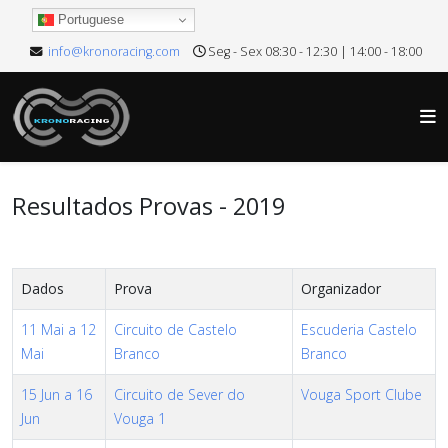
Portuguese
info@kronoracing.com
Seg - Sex 08:30 - 12:30 | 14:00 - 18:00
Resultados Provas - 2019
Dados
Prova
Organizador
11 Mai a 12
Circuito de Castelo
Escuderia Castelo
Mai
Branco
Branco
15 Jun a 16
Circuito de Sever do
Vouga Sport Clube
Jun
Vouga 1