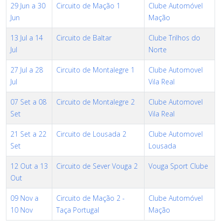
29 Jun a 30
Circuito de Mação 1
Clube Automóvel
Jun
Mação
13 Jul a 14
Circuito de Baltar
Clube Trilhos do
Jul
Norte
27 Jul a 28
Circuito de Montalegre 1
Clube Automovel
Jul
Vila Real
07 Set a 08
Circuito de Montalegre 2
Clube Automovel
Set
Vila Real
21 Set a 22
Circuito de Lousada 2
Clube Automovel
Set
Lousada
12 Out a 13
Circuito de Sever Vouga 2
Vouga Sport Clube
Out
09 Nov a
Circuito de Mação 2 -
Clube Automóvel
10 Nov
Taça Portugal
Mação