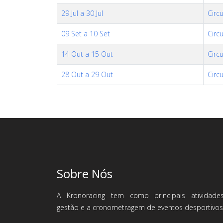
29 Jul a 30 Jul
Circ
09 Set a 10 Set
Circ
14 Out a 15 Out
Circ
28 Out a 29 Out
Circ
Sobre Nós
A Kronoracing tem como principais atividade
gestão e a cronometragem de eventos desportivos