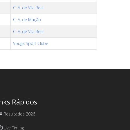
C. A. de Vila Real
C. A. de Mação
C. A. de Vila Real
Vouga Sport Clube
inks Rápidos
🏁 Resultados 2026
⏱️ Live Timing