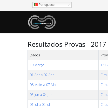
Portuguese
Resultados Provas - 2017
Dados
Prov
19 Março
1.º 
01 Abr a 02 Abr
Circ
06 Maio a 07 Maio
Circ
03 Jun a 04 Jun
Circ
01 Jul a 02 Jul
Circ