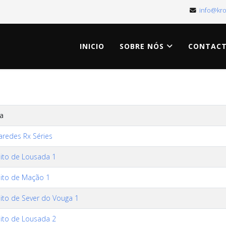
info@kr
INICIO
SOBRE NÓS
CONTAC
a
Paredes Rx Séries
uito de Lousada 1
uito de Mação 1
uito de Sever do Vouga 1
uito de Lousada 2