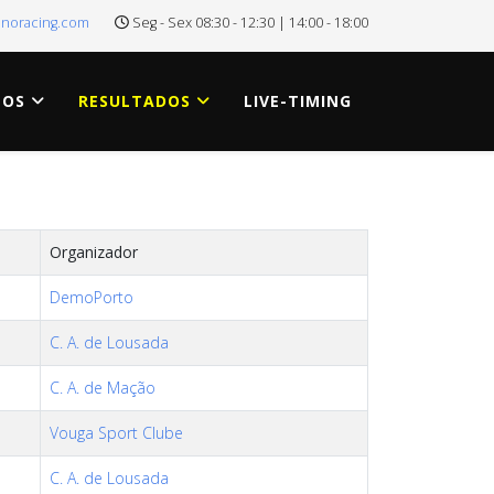
onoracing.com
Seg - Sex 08:30 - 12:30 | 14:00 - 18:00
TOS
RESULTADOS
LIVE-TIMING
Organizador
DemoPorto
C. A. de Lousada
C. A. de Mação
Vouga Sport Clube
C. A. de Lousada