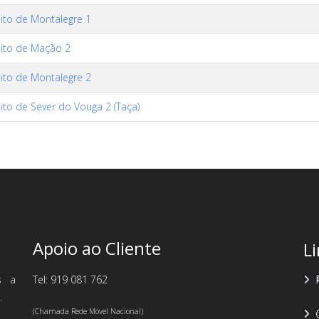
uito de Montalegre 1
uito de Mação 2
uito de Montalegre 2
uito de Sever do Vouga 2 (Taça)
Apoio ao Cliente
L
s a
Tel: 919 081 762
.
(Chamada Rede Móvel Nacional)