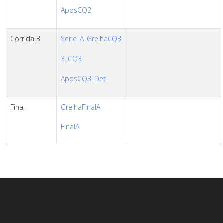
AposCQ2
Corrida 3
Serie_A_GrelhaCQ3
3_CQ3
AposCQ3_Det
Final
GrelhaFinalA
FinalA