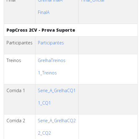
FinalA
PopCross 2CV - Prova Suporte
Participantes
Participantes
Treinos
GrelhaTreinos
1_Treinos
Corrida 1
Serie_A_GrelhaCQ1
1_CQ1
Corrida 2
Serie_A_GrelhaCQ2
2_CQ2