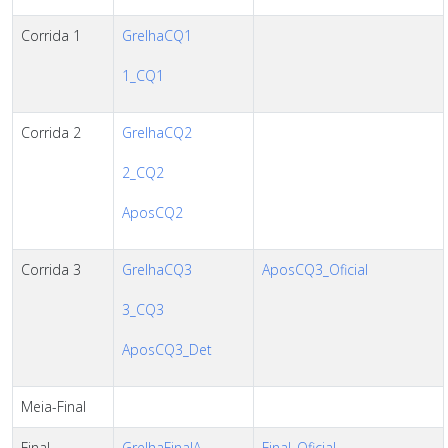
Corrida 1
GrelhaCQ1
1_CQ1
Corrida 2
GrelhaCQ2
2_CQ2
AposCQ2
Corrida 3
GrelhaCQ3
AposCQ3_Oficial
3_CQ3
AposCQ3_Det
Meia-Final
Final
GrelhaFinalA
Final_Oficial