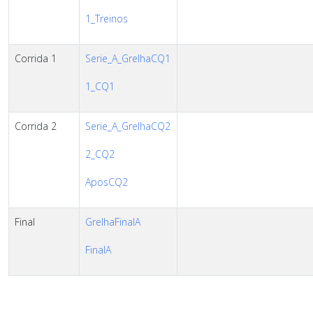
1_Treinos
Corrida 1
Serie_A_GrelhaCQ1
1_CQ1
Corrida 2
Serie_A_GrelhaCQ2
2_CQ2
AposCQ2
Final
GrelhaFinalA
FinalA