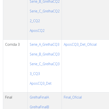
Serie_B_GrelhaCQ2
Serie_C_GrelhaCQ2
2_CQ2
AposCQ2
Corrida 3
Serie_A_GrelhaCQ3
AposCQ3_Det_Oficial
Serie_B_GrelhaCQ3
Serie_C_GrelhaCQ3
3_CQ3
AposCQ3_Det
Final
GrelhaFinalA
Final_Oficial
GrelhaFinalB