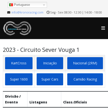
Portuguese
info@kronoracing.com
Seg - Sex 08:30 - 12:30 | 14:00 - 18:00
2023 - Circuito Sever Vouga 1
KartCross
Iniciação
Nacional (2RM)
Super 1600
Super Cars
Camião Racing
Divisão /
Evento
Listagens
Class.Oficiais