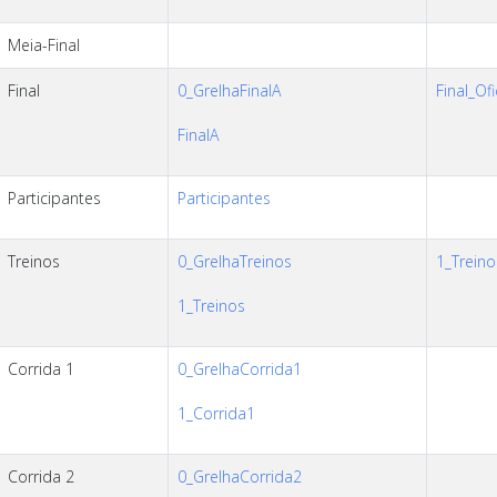
Meia-Final
Final
0_GrelhaFinalA
Final_Ofi
FinalA
Participantes
Participantes
Treinos
0_GrelhaTreinos
1_Treino
1_Treinos
Corrida 1
0_GrelhaCorrida1
1_Corrida1
Corrida 2
0_GrelhaCorrida2