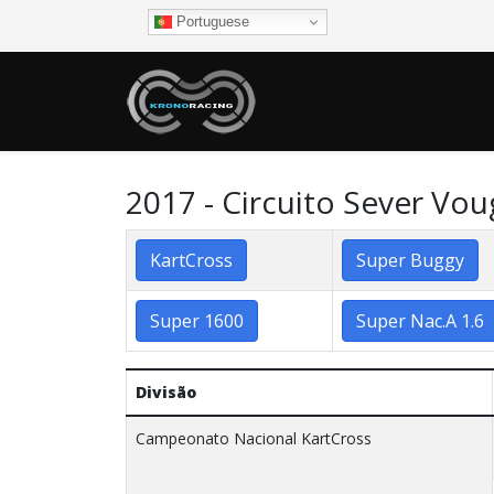
Portuguese
2017 - Circuito Sever Vou
KartCross
Super Buggy
Super 1600
Super Nac.A 1.6
Divisão
Campeonato Nacional KartCross