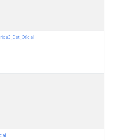
ida3_Det_Oficial
cial