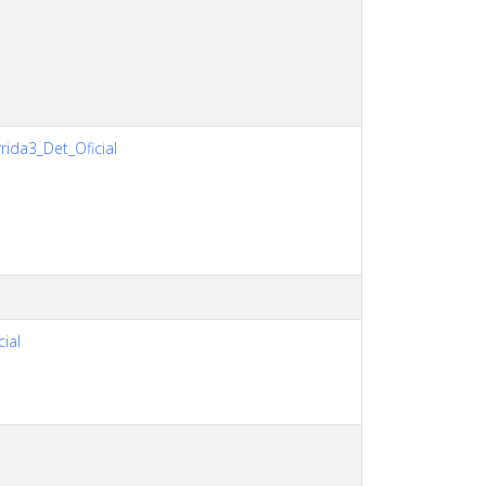
ida3_Det_Oficial
cial