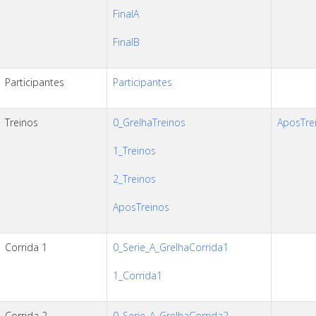
FinalA
FinalB
Participantes
Participantes
Treinos
0_GrelhaTreinos
AposTrei
1_Treinos
2_Treinos
AposTreinos
Corrida 1
0_Serie_A_GrelhaCorrida1
1_Corrida1
Corrida 2
0_Serie_A_GrelhaCorrida2