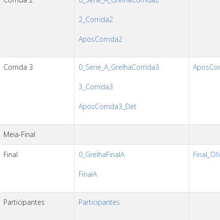
2_Corrida2
AposCorrida2
Corrida 3
0_Serie_A_GrelhaCorrida3
AposCorr
3_Corrida3
AposCorrida3_Det
Meia-Final
Final
0_GrelhaFinalA
Final_Ofi
FinalA
Participantes
Participantes