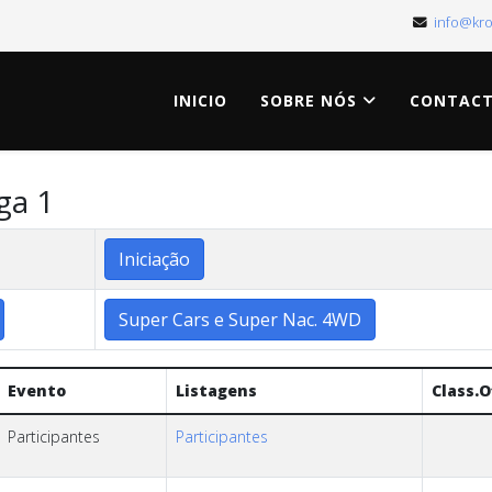
info@kr
INICIO
SOBRE NÓS
CONTAC
ga 1
Iniciação
Super Cars e Super Nac. 4WD
Evento
Listagens
Class.O
Participantes
Participantes