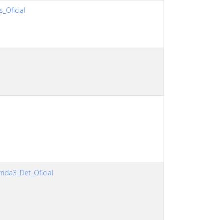
s_Oficial
ida3_Det_Oficial